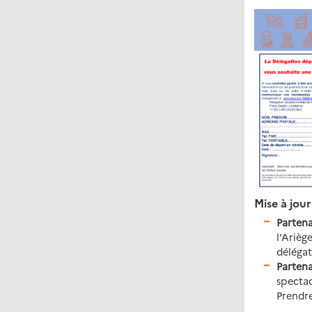
Mise à jou
Partena
l’Arièg
déléga
Partena
spectac
Prendre