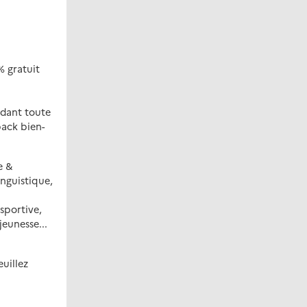
% gratuit
dant toute
pack bien-
e &
inguistique,
 sportive,
eunesse...
euillez