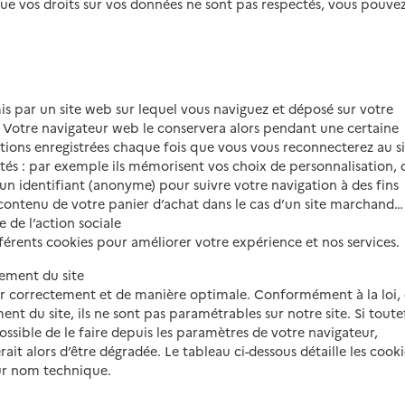
que vos droits sur vos données ne sont pas respectés, vous pouve
mis par un site web sur lequel vous naviguez et déposé sur votre
. Votre navigateur web le conservera alors pendant une certaine
tions enregistrées chaque fois que vous vous reconnecterez au s
ités : par exemple ils mémorisent vos choix de personnalisation, 
, un identifiant (anonyme) pour suivre votre navigation à des fins
e contenu de votre panier d’achat dans le cas d’un site marchand…
te de l’action sociale
différents cookies pour améliorer votre expérience et nos services.
ement du site
er correctement et de manière optimale. Conformément à la loi, 
t du site, ils ne sont pas paramétrables sur notre site. Si toute
possible de le faire depuis les paramètres de votre navigateur,
ait alors d’être dégradée. Le tableau ci-dessous détaille les cooki
eur nom technique.