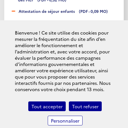
Attestation de séjour enfants
(PDF - 0,09 MO)
ANCV - CHEQUES VACANCES
Bienvenue ! Ce site utilise des cookies pour
Sections régionales interministérielles (SRIAS) Corse
mesurer la fréquentation du site afin d’en
améliorer le fonctionnement et
l’administration et, avec votre accord, pour
évaluer la performance des campagnes
PLAN DU SITE
d’informations gouvernementales et
améliorer votre expérience utilisateur, ainsi
Contact
que pour vous proposer des services
interactifs fournis par nos partenaires. Nous
Mentions légales
conservons votre choix pendant 13 mois.
Accessibilité : partiellement conforme
Données personnelles et cookies
Tout accepter
Tout refuser
Politique de confidentialité
Personnaliser