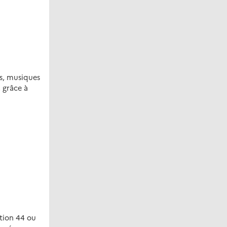
s, musiques
 grâce à
ation 44 ou