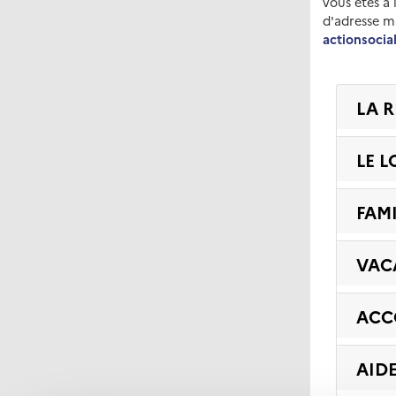
vous êtes à 
d'adresse ma
actionsocia
LA 
LE 
FAM
VAC
ACC
AID