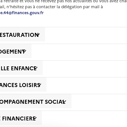
la retraite et vous ne recevez pas nos actualités ou vous avez ch
il, n'hésitez pas à contacter la délégation par mail à
le.44@finances.gouv.fr
RESTAURATION
LOGEMENT
ILLE ENFANCE
ANCES LOISIRS
OMPAGNEMENT SOCIAL
E FINANCIERE